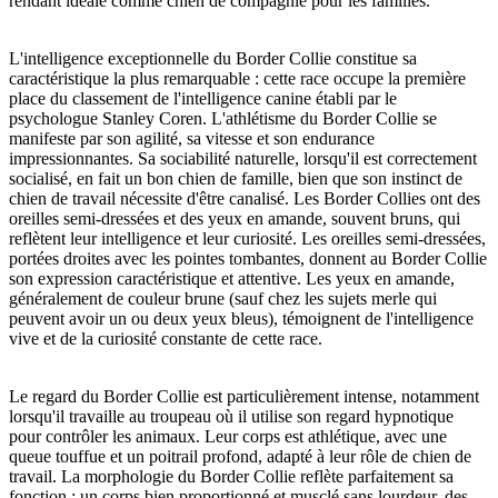
rendant idéale comme chien de compagnie pour les familles.
L'intelligence exceptionnelle du Border Collie constitue sa
caractéristique la plus remarquable : cette race occupe la première
place du classement de l'intelligence canine établi par le
psychologue Stanley Coren. L'athlétisme du Border Collie se
manifeste par son agilité, sa vitesse et son endurance
impressionnantes. Sa sociabilité naturelle, lorsqu'il est correctement
socialisé, en fait un bon chien de famille, bien que son instinct de
chien de travail nécessite d'être canalisé. Les Border Collies ont des
oreilles semi-dressées et des yeux en amande, souvent bruns, qui
reflètent leur intelligence et leur curiosité. Les oreilles semi-dressées,
portées droites avec les pointes tombantes, donnent au Border Collie
son expression caractéristique et attentive. Les yeux en amande,
généralement de couleur brune (sauf chez les sujets merle qui
peuvent avoir un ou deux yeux bleus), témoignent de l'intelligence
vive et de la curiosité constante de cette race.
Le regard du Border Collie est particulièrement intense, notamment
lorsqu'il travaille au troupeau où il utilise son regard hypnotique
pour contrôler les animaux. Leur corps est athlétique, avec une
queue touffue et un poitrail profond, adapté à leur rôle de chien de
travail. La morphologie du Border Collie reflète parfaitement sa
fonction : un corps bien proportionné et musclé sans lourdeur, des