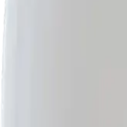
Se connecter
Essayer 2 semaines
Essayer 2 semaines
Nos produits
Repas Chien
Repas Chat
Extra
Pourquoi Elmut