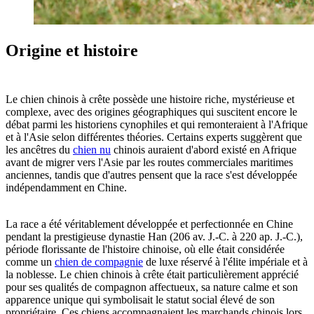
Origine et histoire
Le chien chinois à crête possède une histoire riche, mystérieuse et
complexe, avec des origines géographiques qui suscitent encore le
débat parmi les historiens cynophiles et qui remonteraient à l'Afrique
et à l'Asie selon différentes théories. Certains experts suggèrent que
les ancêtres du
chien nu
chinois auraient d'abord existé en Afrique
avant de migrer vers l'Asie par les routes commerciales maritimes
anciennes, tandis que d'autres pensent que la race s'est développée
indépendamment en Chine.
La race a été véritablement développée et perfectionnée en Chine
pendant la prestigieuse dynastie Han (206 av. J.-C. à 220 ap. J.-C.),
période florissante de l'histoire chinoise, où elle était considérée
comme un
chien de compagnie
de luxe réservé à l'élite impériale et à
la noblesse. Le chien chinois à crête était particulièrement apprécié
pour ses qualités de compagnon affectueux, sa nature calme et son
apparence unique qui symbolisait le statut social élevé de son
propriétaire. Ces chiens accompagnaient les marchands chinois lors