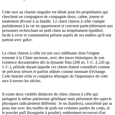
Cette race au charme singulier est idéale pour les propriétaires qui
cherchent un compagnon de compagnie doux, calme, joueur et
totalement dévoué à sa famille. Le chien chinois à crête s'adapte
parfaitement à la vie en appartement et convient particulièrement aux
personnes recherchant un petit chien au tempérament équilibré,
facile à vivre et constamment présent auprès de ses maîtres qu'il suit
partout avec grâce.
Le chien chinois à crête est une race millénaire dont l'origine
remonte à la Chine ancienne, avec des traces historiques de son
existence documentées dès la dynastie Han (206 av. J.-C. à 220 ap.
J.-C.), période durant laquelle ces chiens étaient considérés comme
de précieux trésors et parfois utilisés comme monnaie d'échange.
Cette histoire riche et complexe témoigne de l'importance de cette
race à travers les siècles.
Il existe deux variétés distinctes de chien chinois à crête qui
partagent le même patrimoine génétique mais présentent des aspects
physiques radicalement différents : le nu (hairless), caractérisé par sa
peau nue avec des touffes de poils sur certaines parties du corps, et
le powder puff (houppette à poudre), entièrement recouvert d'un